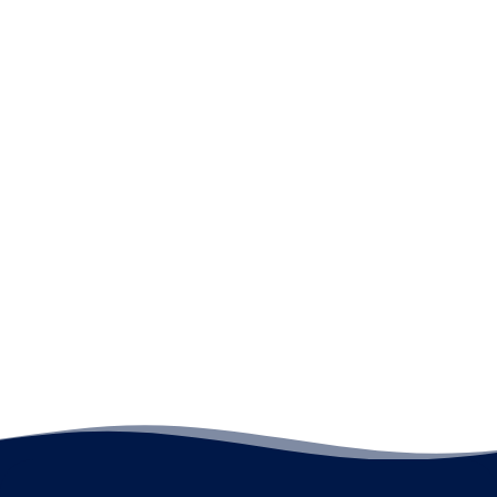
숙박 예약 시스템 변경에 따른 안내
2026.08.04
【주의 사항】일부 해외 예약 사이트(Agoda 등)
2026.07.24
이용 시 유의사항
개업 10주년 기념 제2탄 캠페인 개최 안내
2026.07.22