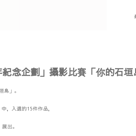
垣島10週年紀念企劃」攝影比賽「你的
 石垣島」。
中，入選的15件作品，
Y」展出。