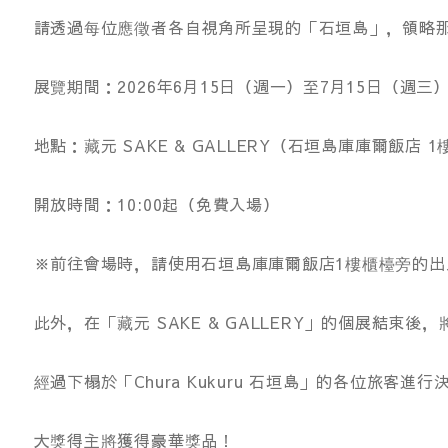
請透過每位應徵者各自視角所呈現的「石垣島」，領略
展覽期間：2026年6月15日（週一）至7月15日（週三
地點：藏元 SAKE & GALLERY（石垣島庫庫爾飯店 1
開放時間：10:00起（免費入場）
※前往會場時，請使用石垣島庫庫爾飯店1樓櫃檯旁的出
此外，在「藏元 SAKE & GALLERY」的個展結束後，將
經過下榻於「Chura Kukuru 石垣島」的各位旅客
大獎得主將獲得豪華獎品！