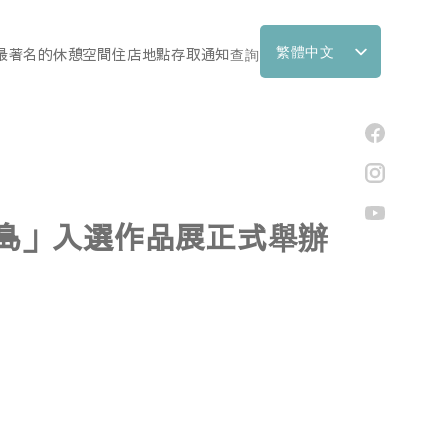
繁體中文
最著名的
休憩空間
住店
地點
存取
通知
查詢
日本語
English
한국어
简体中文
石垣島」入選作品展正式舉辦