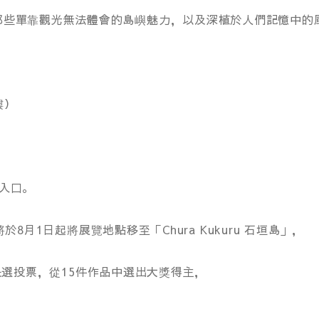
那些單靠觀光無法體會的島嶼魅力，以及深植於人們記憶中的
）
樓）
入口。
於8月1日起將展覽地點移至「Chura Kukuru 石垣島」，
進行決選投票，從15件作品中選出大獎得主，