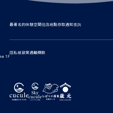
最著名的
休憩空間
住店
地點
存取
通知
查詢
隱私權政策
通融條款
ma 1F